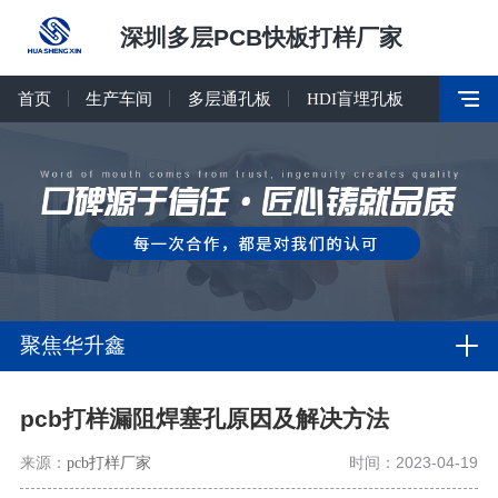
深圳多层PCB快板打样厂家
首页
生产车间
多层通孔板
HDI盲埋孔板
聚焦华升鑫
pcb打样漏阻焊塞孔原因及解决方法
来源：
pcb打样厂家
时间：2023-04-19