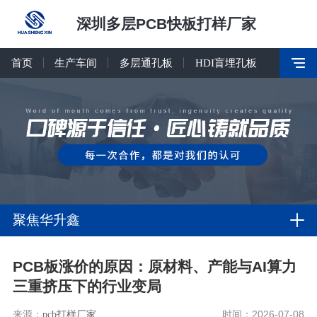
深圳多层PCB快板打样厂家
首页
生产车间
多层通孔板
HDI盲埋孔板
聚焦华升鑫
PCB板涨价的原因：原材料、产能与AI算力
三重挤压下的行业变局
来源：
pcb打样厂家
时间：2026-07-08