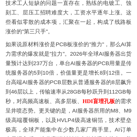
技术工人短缺的问题一直存在，熟练的电镀工、蚀
刻工、层压工招聘难度大，工资水平逐年上涨。这
些看似零散的成本项，汇聚在一起，构成了线路板
涨价的"第三只手"。
如果说原材料涨价是PCB板涨价的"推力"，那么AI算
力需求的爆发就是"拉力"。2026年全球AI服务器出货
量预计达到237万台，单台AI服务器的PCB用量是传
统服务器的5到10倍，价值量更是增长8到12倍。一
台高端AI服务器的PCB层数从普通服务器的8层飙升
到46层以上，传输速率从28GB每秒跃升到112GB每
秒，对高频高速板、高多层板、
HDI盲埋孔板
的需求
呈井喷态势。更关键的是，AI服务器所用的M8、M9
级高端覆铜板，以及HVLP4级高速铜箔，技术壁垒
极高，全球产能集中在少数几家厂商手里。AI订单