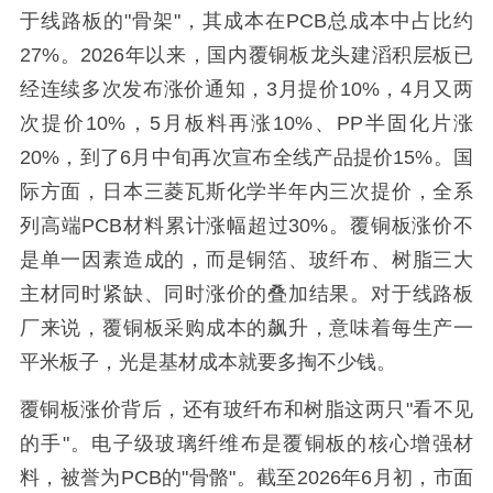
于线路板的"骨架"，其成本在PCB总成本中占比约
27%。2026年以来，国内覆铜板龙头建滔积层板已
经连续多次发布涨价通知，3月提价10%，4月又两
次提价10%，5月板料再涨10%、PP半固化片涨
20%，到了6月中旬再次宣布全线产品提价15%。国
际方面，日本三菱瓦斯化学半年内三次提价，全系
列高端PCB材料累计涨幅超过30%。覆铜板涨价不
是单一因素造成的，而是铜箔、玻纤布、树脂三大
主材同时紧缺、同时涨价的叠加结果。对于线路板
厂来说，覆铜板采购成本的飙升，意味着每生产一
平米板子，光是基材成本就要多掏不少钱。
覆铜板涨价背后，还有玻纤布和树脂这两只"看不见
的手"。电子级玻璃纤维布是覆铜板的核心增强材
料，被誉为PCB的"骨骼"。截至2026年6月初，市面