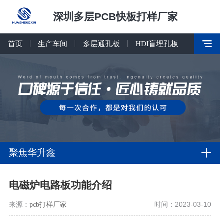
深圳多层PCB快板打样厂家
首页
生产车间
多层通孔板
HDI盲埋孔板
聚焦华升鑫
电磁炉电路板功能介绍
来源：
pcb打样厂家
时间：2023-03-10