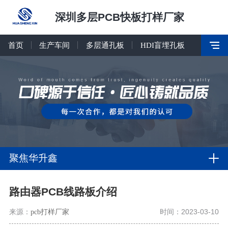
深圳多层PCB快板打样厂家
首页
生产车间
多层通孔板
HDI盲埋孔板
聚焦华升鑫
路由器PCB线路板介绍
来源：
pcb打样厂家
时间：2023-03-10