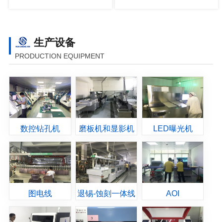
生产设备
PRODUCTION EQUIPMENT
数控钻孔机
磨板机和显影机
LED曝光机
图电线
退锡-蚀刻一体线
AOI