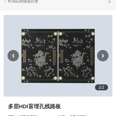
PCB应用领域分类
‹
›
1
/
2
多层HDI盲埋孔线路板