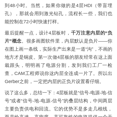
到48小时。当然，如果你做的是4层HDI（带盲埋
孔），那就会用到激光钻孔，流程长一些，我们也
能控制在72小时快速打样。
最后提醒一点，设计4层板时，
千万注意内层的“负
片”概念
。很多画图软件里，内层默认是负片——你
在图上画一条线，实际生产出来是一道“沟”，不画的
地方才是铜皮。第一次做4层板的朋友经常在这上面
栽跟头，明明画了电源分割，发到我们工厂一检
查，CAM工程师说你这内层全连成一片了。所以出
Gerber之前，一定把内层的正负片设置看仔细。
说了这么多，总结一下：4层板就是“信号-电源-地-信
号”或者“信号-地-电源-信号”的叠层结构，中间两层
主要负责供电和回流。它的优势不是多走几根线，
而是给高速、高密度、高可靠性的电路提供一个干