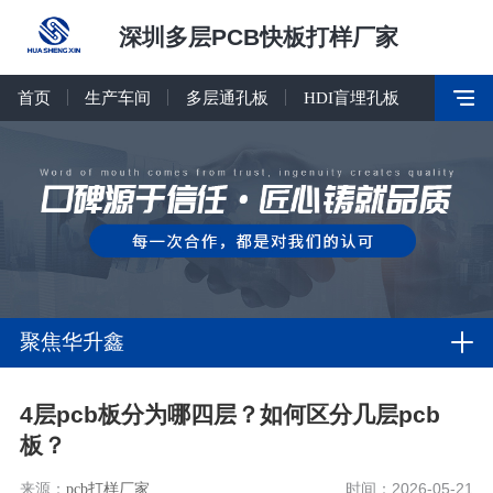
深圳多层PCB快板打样厂家
首页
生产车间
多层通孔板
HDI盲埋孔板
聚焦华升鑫
4层pcb板分为哪四层？如何区分几层pcb
板？
来源：
pcb打样厂家
时间：2026-05-21