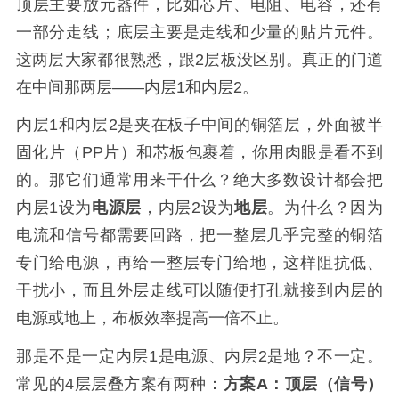
顶层主要放元器件，比如芯片、电阻、电容，还有
一部分走线；底层主要是走线和少量的贴片元件。
这两层大家都很熟悉，跟2层板没区别。真正的门道
在中间那两层——内层1和内层2。
内层1和内层2是夹在板子中间的铜箔层，外面被半
固化片（PP片）和芯板包裹着，你用肉眼是看不到
的。那它们通常用来干什么？绝大多数设计都会把
内层1设为
电源层
，内层2设为
地层
。为什么？因为
电流和信号都需要回路，把一整层几乎完整的铜箔
专门给电源，再给一整层专门给地，这样阻抗低、
干扰小，而且外层走线可以随便打孔就接到内层的
电源或地上，布板效率提高一倍不止。
那是不是一定内层1是电源、内层2是地？不一定。
常见的4层层叠方案有两种：
方案A：顶层（信号）