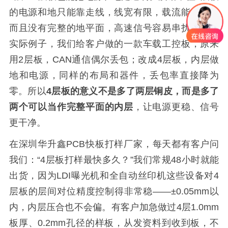
的电源和地只能靠走线，线宽有限，载流能力差，
而且没有完整的地平面，高速信号容易串扰。举个
实际例子，我们给客户做的一款车载工控板，原来
用2层板，CAN通信偶尔丢包；改成4层板，内层做
地和电源，同样的布局和器件，丢包率直接降为
零。所以
4层板的意义不是多了两层铜皮，而是多了
两个可以当作完整平面的内层
，让电源更稳、信号
更干净。
在深圳华升鑫PCB快板打样厂家，每天都有客户问
我们：“4层板打样最快多久？”我们常规48小时就能
出货，因为LDI曝光机和全自动丝印机这些设备对4
层板的层间对位精度控制得非常稳——±0.05mm以
内，内层压合也不会偏。有客户加急做过4层1.0mm
板厚、0.2mm孔径的样板，从发资料到收到板，不