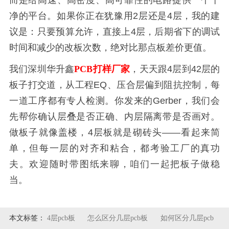
净的平台。如果你正在犹豫用2层还是4层，我的建
议是：只要预算允许，直接上4层，后期省下的调试
时间和减少的改板次数，绝对比那点板差价更值。
我们深圳华升鑫
PCB打样厂家
，天天跟4层到42层的
板子打交道，从工程EQ、压合层偏到阻抗控制，每
一道工序都有专人检测。你发来的Gerber，我们会
先帮你确认层叠是否正确、内层隔离带是否画对。
做板子就像盖楼，4层板就是砌砖头——看起来简
单，但每一层的对齐和粘合，都考验工厂的真功
夫。欢迎随时带图纸来聊，咱们一起把板子做稳
当。
本文标签：
4层pcb板
怎么区分几层pcb板
如何区分几层pcb