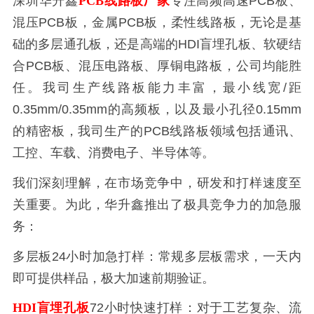
深圳华升鑫
PCB线路板厂家
专注高频高速PCB板、
混压PCB板‌，金属PCB板，柔性线路板，无论是基
础的‌多层通孔板‌，还是高端的‌HDI盲埋孔板、软硬结
合PCB板、混压电路板、厚铜电路板‌，公司均能胜
任。我司生产线路板能力丰富，最小线宽/距
0.35mm/0.35mm‌的高频板，以及‌最小孔径0.15mm‌
的精密板，我司生产的PCB线路板领域‌包括‌通讯、
工控、车载、消费电子、半导体‌等。
我们深刻理解，在市场竞争中，研发和打样速度至
关重要。为此，华升鑫推出了极具竞争力的加急服
务：
多层板24小时加急打样‌：常规多层板需求，一天内
即可提供样品，极大加速前期验证。
HDI盲埋孔板
72小时快速打样‌：对于工艺复杂、流