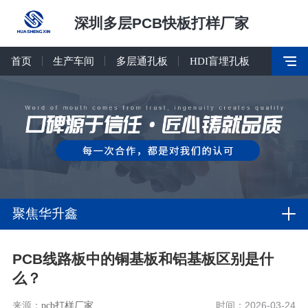
深圳多层PCB快板打样厂家
首页
生产车间
多层通孔板
HDI盲埋孔板
聚焦华升鑫
PCB线路板中的铜基板和铝基板区别是什
么？
来源：
pcb打样厂家
时间：2026-03-24