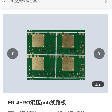
PCB应用领域分类
‹
›
2
/
2
FR-4+RO混压pcb线路板