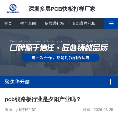
深圳多层PCB快板打样厂家
首页
生产车间
多层通孔板
HDI盲埋孔板
聚焦华升鑫
pcb线路板行业是夕阳产业吗？
来源：
pcb打样厂家
时间：2026-03-25