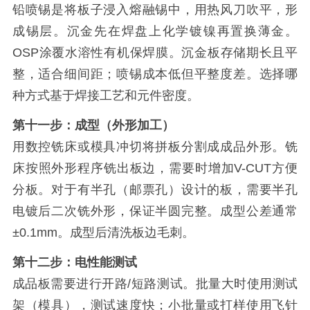
铅喷锡是将板子浸入熔融锡中，用热风刀吹平，形
成锡层。沉金先在焊盘上化学镀镍再置换薄金。
OSP涂覆水溶性有机保焊膜。沉金板存储期长且平
整，适合细间距；喷锡成本低但平整度差。选择哪
种方式基于焊接工艺和元件密度。
第十一步：成型（外形加工）
用数控铣床或模具冲切将拼板分割成成品外形。铣
床按照外形程序铣出板边，需要时增加V-CUT方便
分板。对于有半孔（邮票孔）设计的板，需要半孔
电镀后二次铣外形，保证半圆完整。成型公差通常
±0.1mm。成型后清洗板边毛刺。
第十二步：电性能测试
成品板需要进行开路/短路测试。批量大时使用测试
架（模具），测试速度快；小批量或打样使用飞针