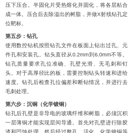
压下压合。半固化片受热熔化并固化，将各层粘合
成一体。压合后去除溢出的树脂，并做X射线钻孔定
位靶标。
第五步：钻孔
使用数控钻机按照钻孔文件在板面上钻出过孔、元
件孔和安装孔。钻头直径从0.2mm到6.0mm不等。
钻孔质量要求孔位准确、孔壁光滑、无毛刺和钉
头。对于高厚径比的板，需要控制钻头转速和进给
速度。钻孔后检查孔位偏差和断钻情况，并进行去
毛刺处理。
第六步：沉铜（化学镀铜）
钻孔后孔壁是非导电的玻璃纤维和树脂，必须沉积
一层薄铜才能实现层间导通。首先对孔壁进行除胶
渣和凹蚀处理，然后经过整孔、活化、化学镀铜等