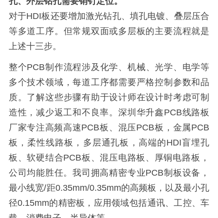
孔、外层钻孔需要销钉定位。
对于HDI板还要增加激光钻孔、填孔电镀、叠层压合
等多道工序。但常规双面或多层板的主要流程就是
上述十三步。
整个PCB制作流程涉及化学、机械、光学、电学等
多个技术领域，每道工序都需要严格控制参数和品
质。了解这些步骤有助于设计师在设计时考虑可制
造性，减少返工和不良率。深圳华升鑫PCB线路板
厂家专注高频高速PCB板、混压PCB板‌，金属PCB
板，柔性线路板，‌多层通孔板‌，高端的HDI盲埋孔
板、软硬结合PCB板、混压电路板、厚铜电路板‌，
公司均能胜任。我司拥高精密专业PCB制板设备，
最小线宽/距0.35mm/0.35mm‌的高频板，以及‌最小孔
径0.15mm‌的精密板，应用领域‌包括‌通讯、工控、车
载、消费电子、半导体‌等。