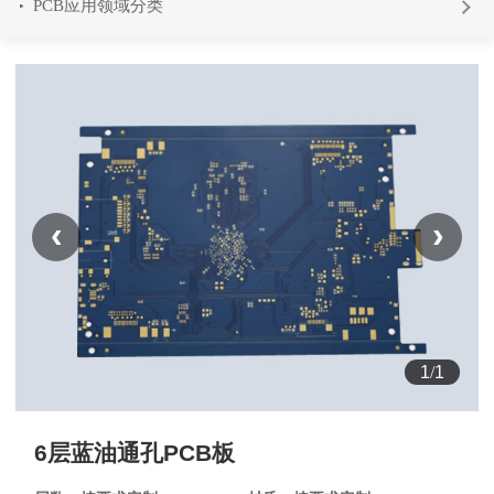
PCB应用领域分类
‹
›
1
/
1
6层蓝油通孔PCB板