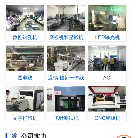
数控钻孔机
磨板机和显影机
LED曝光机
图电线
退锡-蚀刻一体线
AOI
文字打印机
飞针测试机
CNC锣板机
公司实力