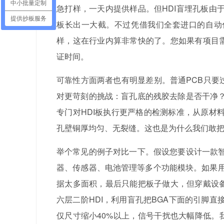
中小批量定制
急打样，一天内提供样品。但HDI盲埋孔板由
提供抄板服务
板长出一大截。不过凭借我们全套进口的自动化
样，这在行业内算非常快的了。您如果有项目需
证时间。
可靠性方面两者也有明显差别。普通PCB只要
对更苛刻的挑战：盲孔底的残胶去除是否干净
专门对HDI板执行更严格的检测标准，从原材
孔壁铜厚均匀、无裂缝。这也是为什么我们敢把“
举个常见的例子对比一下。假设您要设计一款
器、传感器、电池管理等多个功能模块。如果用
据太多面积，最后只能把板子做大，但穿戴设备
六层二阶HDI，利用盲孔把BGA下面的引脚
仅尺寸缩小40%以上，信号干扰也大幅降低。