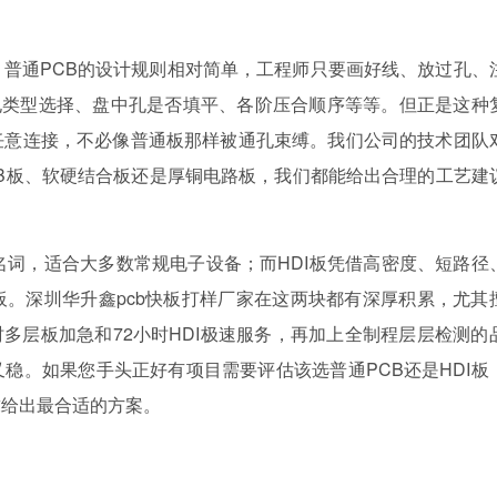
普通PCB的设计规则相对简单，工程师只要画好线、放过孔、
孔类型选择、盘中孔是否填平、各阶压合顺序等等。但正是这种
任意连接，不必像普通板那样被通孔束缚。我们公司的技术团队
B板、软硬结合板还是厚铜电路板，我们都能给出合理的工艺建
名词，适合大多数常规电子设备；而HDI板凭借高密度、短路径
。深圳华升鑫pcb快板打样厂家在这两块都有深厚积累，尤其
时多层板加急和72小时HDI极速服务，再加上全制程层层检测的
稳。如果您手头正好有项目需要评估该选普通PCB还是HDI板
求给出最合适的方案。