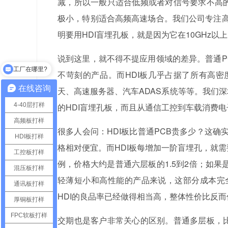
减，所以一般只适合低频或者对信号要求不高的
极小，特别适合高频高速场合。我们公司专注高
明要用HDI盲埋孔板，就是因为它在10GHz
工厂在哪里?
说到这里，就不得不提应用领域的差异。普通P
最小孔距是多少？
不苛刻的产品。而HDI板几乎占据了所有高
在线咨询
天、高速服务器、汽车ADAS系统等等。我们
4-40层打样
的HDI盲埋孔板，而且从通信工控到车载消费
高频板打样
很多人会问：HDI板比普通PCB贵多少？这
HDI板打样
格相对便宜。而HDI板每增加一阶盲埋孔，就
工控板打样
例，价格大约是普通六层板的1.5到2倍；如果
混压板打样
轻薄短小和高性能的产品来说，这部分成本完
通讯板打样
HDI的良品率已经做得相当高，整体性价比反
厚铜板打样
FPC软板打样
交期也是客户非常关心的区别。普通多层板，比