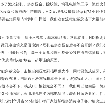
于多了激光钻孔、多次压合、除胶渣、填孔电镀等工序，流程比
设备和敏捷的生产调度，HDI盲埋孔板最快能做到72小时快
要在短周期内拿到HDI样板，我们这套流程能帮您省下大量前
过孔质量过关、层压不气泡，基本就能满足常规使用。HDI板则
？微孔电镀填充是否饱满？埋孔在多次压合后会不会开裂？我们
料进厂到最后出货，每一个盲孔和埋孔都会经过扫描电镜抽检，
优质”和“快速”放在一起承诺的原因。
智能穿戴设备，主板必须压缩到指甲盖大小，同时要集成蓝牙、
普通PCB，四层通孔板布线根本走不通，线宽线距太小，通孔
根本容不下。换成HDI板就完全不同了，我们可以做四层一阶
直接引出到内层，再用埋孔连接内部电源层，表面只留必要的元件
我们深圳华升鑫pcb快板打样厂家就帮很多消费电子客户解决过