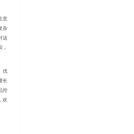
注意
复杂
对这
议，
、优
擅长
品控
，欢