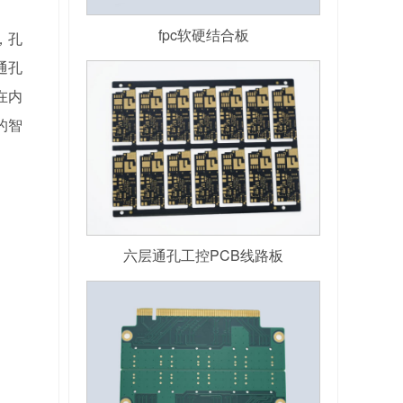
fpc软硬结合板
，孔
通孔
在内
的智
六层通孔工控PCB线路板