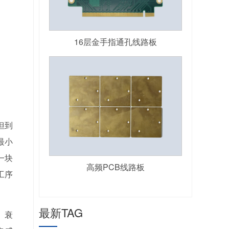
16层金手指通孔线路板
但到
最小
一块
高频PCB线路板
工序
最新TAG
、衰