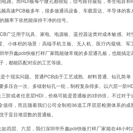
电路。而HDI板每个微孔都很短，信号路径最短，寄生电容和
频高速PCB板多年，很多做通讯设备、车载雷达、半导体的客
以上的频率下依然能保持干净的信号。
CB广泛用于玩具、家电、电源板、遥控器这类对成本敏感、对
密度、小体积的场景：高端手机主板、无人机、医疗内窥镜、军
深圳华升鑫pcb快板打样厂家既能做常规的多层通孔板，也能搞定
电子，都能匹配对应的工艺等级。
确实是个现实问题。普通PCB由于工艺成熟、材料普通、钻孔简单
需要多压合一次、多镭射钻孔一轮，制程复杂得多。以六层一阶HD
是三阶或者任意层HDI，价格可能是普通板的3到5倍。不过对于
全值得，而且随着我们公司全制程36道工序层层检测体系的成
而优于盲目堆层数的普通板。
如四层、六层，我们深圳华升鑫pcb快板打样厂家能在48小时