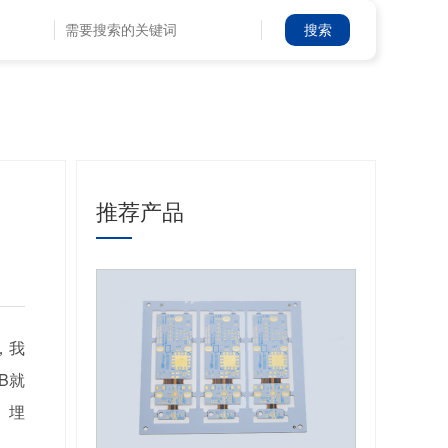
推荐产品
，我
B就
、埋