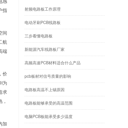
电感
射频电路板工作原理
户指
电动牙刷PCB线路板
空间
三步看懂电路板
工航
新能源汽车线路板厂家
高端
高频高速PCB材料适合什么产品
，价
pcb板材对信号质量的影响
I为
电路板高温不上锡原因
追求
熟，
电路板能够承受的高温范围
电脑PCB板能承受多少温度
内加