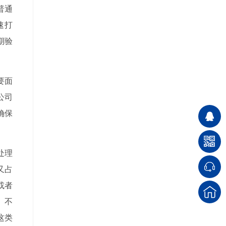
普通
速打
期验
要面
公司
确保
处理
又占
或者
。不
这类