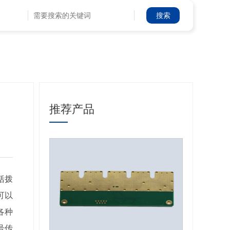
推荐产品
括拨
可以
各种
号传