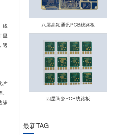
八层高频通讯PCB线路板
。线
件里
，遇
化片
描。
四层陶瓷PCB线路板
边缘
最新TAG