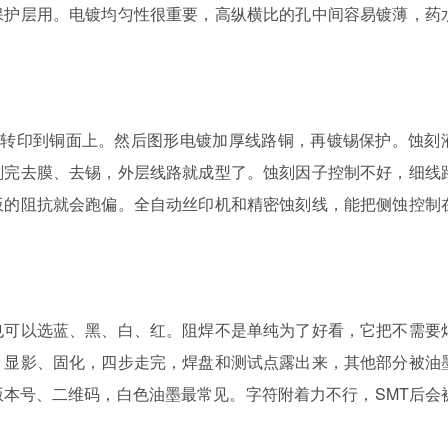
保护层用。电镀均匀性很重要，高纵横比的孔中间容易镀薄，药
形转印到铜面上。然后图形电镀加厚线路铜，再镀锡保护。蚀刻
刻完去膜、去锡，外层线路就成型了。蚀刻因子控制不好，细线
板的阻抗就会跑偏。全自动丝印机和精密蚀刻线，能把侧蚀控制
也可以选蓝、黑、白、红。阻焊不是单纯为了好看，它把不需要
、显影、固化，四步走完，焊盘和测试点露出来，其他部分被油
本号、二维码，白色油墨最常见。字符附着力不行，SMT后会