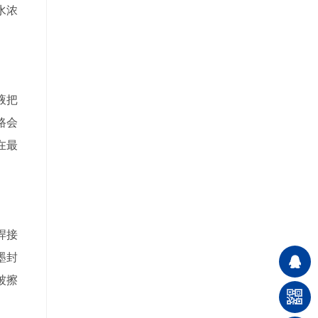
水浓
液把
路会
在最
焊接
墨封
被擦