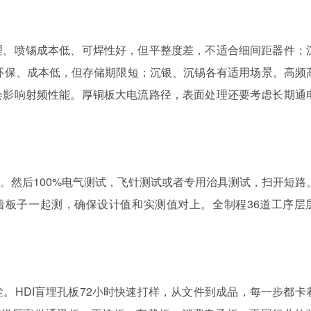
理。喷锡成本低、可焊性好，但平整度差，不适合细间距器件；
P环保、成本低，但存储期限短；沉银、沉锡各有适用场景。高频
会影响射频性能。厚铜板大电流路径，表面处理还要考虑长期通
边。然后100%电气测试，飞针测试或者专用治具测试，扫开短路
着板子一起测，确保设计值和实测值对上。全制程36道工序层
。
。HDI盲埋孔板72小时快速打样，从文件到成品，每一步都卡