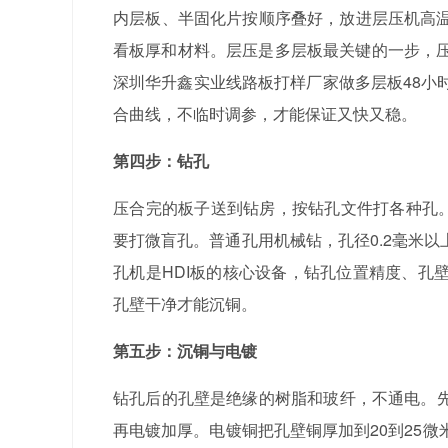
内层板、半固化片按顺序叠好，放进层压机高温高
看板厚和材料。层压是多层板最关键的一步，
深圳华升鑫实业线路板打样厂家做多层板48小
合曲线，不临时调参，才能保证又快又稳。
第四步：钻孔
压合完的板子送到钻房，按钻孔文件打各种孔。
要打微盲孔。普通孔用机械钻，孔径0.2毫米以
孔机是HDI板的核心设备，钻孔位置精度、孔
孔壁干净才能沉铜。
第五步：沉铜与电镀
钻孔后的孔壁是绝缘的树脂和玻纤，不通电。先
再电镀加厚。电镀铜把孔壁铜厚加到20到25