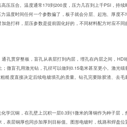
压压合。温度通常170到200度，压力几百到上千PSI，持续
压力温度时间任何一个参数偏了，板子就会分层、起泡、厚度不
时加急打样，层压参数是提前固化好的，不同材料配方对应不同
通孔贯穿整板，盲孔从表层打到内层，埋孔在内层之间，HDI
上；微盲孔用激光钻，孔径可以做到0.15毫米甚至更小。激光镭
壁粗糙度直接决定后续电镀填孔的质量。钻孔完要除胶渣、去毛
化学沉铜，在孔壁上沉积一层0.3到1微米的薄铜作为种子层，
微米，表层铜厚也同步加厚到目标值。图形电镀时，线路和焊盘位