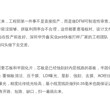
发过来，工程部第一件事不是直接投产，而是做DFM可制造性审查
桥留没留够、拼版利用率合不合理，这些都要逐项核对。设计文
在投产前改好。深圳华升鑫实业pcb快板打样厂家的工程团队
是闷头做下去交差。
需要芯板和半固化片，芯板是已经蚀刻好内层线路的基板，半固
覆铜板清洁、压干膜、LDI曝光、显影、蚀刻、去膜、AOI扫
曝光，精度比传统光绘高，最小线宽线距做到0.35毫米也能保证
没有开路、短路、缺口，扫一遍就出来。