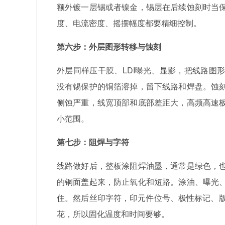
额外镀一层锡或者镍金，锡层在后续蚀刻时当
度、电流密度、摇摆幅度都要精细控制。
第六步：外层图形转移与蚀刻
外层同样压干膜、LDI曝光、显影，把线路图
没有锡保护的铜箔溶掉，留下线路和焊盘。蚀
侧蚀严重，线宽顶部和底部差距大，高频高速
小范围。
第七步：阻焊与字符
线路做好后，整板涂阻焊油墨，通常是绿色，
的铜面盖起来，防止氧化和短路。涂油、曝光
住。然后丝印字符，印元件位号、极性标记、版
花，所以固化温度和时间要够。