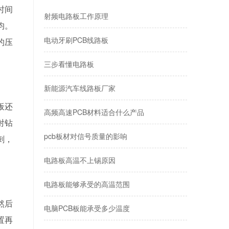
时间
射频电路板工作原理
均。
电动牙刷PCB线路板
的压
三步看懂电路板
新能源汽车线路板厂家
板还
高频高速PCB材料适合什么产品
射钻
pcb板材对信号质量的影响
刺，
电路板高温不上锡原因
电路板能够承受的高温范围
然后
电脑PCB板能承受多少温度
置再