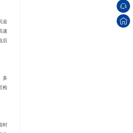
沉金
高速
电后
。多
层检
着时