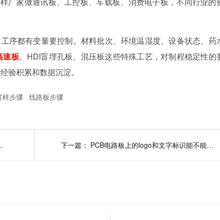
打样厂家做通讯板、工控板、车载板、消费电子板，不同行业的
。
道工序都有变量要控制。材料批次、环境温湿度、设备状态、药
高速板
、HDI盲埋孔板、混压板这些特殊工艺，对制程稳定性的
有经验积累和数据沉淀。
打样步骤
线路板步骤
路板打样厂家推荐
下一篇：
PCB电路板上的logo和文字标识能不能去掉