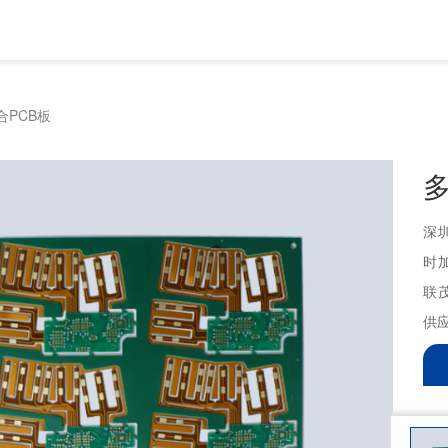
合PCB板
深
时
联
供