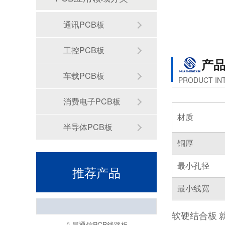
通讯PCB板
工控PCB板
产
车载PCB板
PRODUCT IN
4层厚铜pcb线路板
消费电子PCB板
材质
半导体PCB板
铜厚
最小孔径
推荐产品
最小线宽
八层通信PCB线路板
软硬结合板 