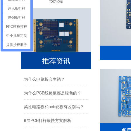
通讯板打样
厚铜板打样
FPC软板打样
中小批量定制
提供抄板服务
推荐资讯
4层厚铜pcb线路板
为什么电路板会生锈？
为什么PCB线路板都是绿色的？
柔性电路板和pcb硬板有区别吗？
6层PCB打样最快方案解析
八层通信PCB线路板
多