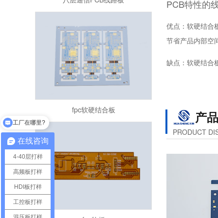
PCB特性的
优点：软硬结合
节省产品内部空
缺点：软硬结合
fpc软硬结合板
产
工厂在哪里?
PRODUCT DI
在线咨询
4-40层打样
高频板打样
HDI板打样
工控板打样
fpc软板
混压板打样