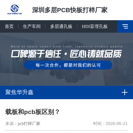
深圳多层PCB快板打样厂家
首页
生产车间
多层通孔板
HDI盲埋孔板
聚焦华升鑫
载板和pcb板区别？
来源：
pcb打样厂家
时间：2026-05-21