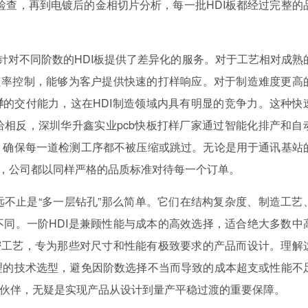
ay检查，再到电镀后的金相切片分析，每一批HDI板都经过完整的
家针对不同阶数的HDI板提供了差异化的服务。对于工艺相对成熟
良率控制，能够为客户提供快速的打样响应。对于制造难度更高
样
的交付能力，这在HDI制造领域内具有明显的竞争力。这种快
相反，深圳华升鑫实业pcb快板打样厂家通过智能化排产和自
，确保每一道检测工序都不被压缩或跳过。无论是用于通讯基站
板，公司都以同样严格的品质标准对待每一个订单。
不止是“多一层钻孔”那么简单。它们在结构复杂度、制造工艺
同。一阶HDI是兼顾性能与成本的高效选择，适合绝大多数中
密工艺，专为那些对尺寸和性能有极致要求的产品而设计。理解
理的技术选型，避免因阶数选择不当而导致的成本超支或性能不
制造伙伴，无疑是实现产品从设计到量产平稳过渡的重要保障。