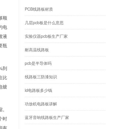
PCB线路板材质
够顺
几层pcb板是什么意思
的电
镀液
​实验仪器pcb板生产厂家
要瓶
耐高温线路板
pcb是半导体吗
%到
线路板三防漆知识
往比
电镀
ld电路板多少钱
功放机电路板讲解
缩。
蓝牙音响线路板生产厂家
个时
能有