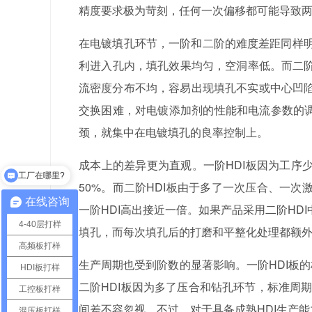
精度要求极为苛刻，任何一次偏移都可能导致
在电镀填孔环节，一阶和二阶的难度差距同样明显
利进入孔内，填孔效果均匀，空洞率低。而二阶
流密度分布不均，容易出现填孔不实或中心凹
交换困难，对电镀添加剂的性能和电流参数的调
颈，就集中在电镀填孔的良率控制上。
工厂在哪里?
成本上的差异更为直观。一阶HDI板因为工序
最小孔距是多少？
50%。而二阶HDI板由于多了一次压合、一
在线咨询
一阶HDI高出接近一倍。如果产品采用二阶H
4-40层打样
填孔，而每次填孔后的打磨和平整化处理都额
高频板打样
生产周期也受到阶数的显著影响。一阶HDI板
HDI板打样
二阶HDI板因为多了压合和钻孔环节，标准周
工控板打样
间差不容忽视。不过，对于具备成熟HDI生产
混压板打样