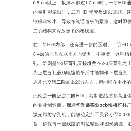
0.5mm以上，板厚不超过1.2mm时，一阶HD
内圈引脚扇出时，二阶HDI就变得难以回避。
缩得非常小，导致布线通道极为紧张，这时即便
二阶结构来释放更多的布线层。
在二阶HDI内部，还有进一步的区别。二阶HDI
3-4层的埋孔在水平方向错开，不重叠。这种
孔二阶则是1-2层盲孔直接堆叠在2-3层盲
为上层盲孔必须电镀填平后才能制作下层盲孔
通常比交错二阶高出20%左右，但能够在更小
无论是一阶还是二阶HDI，其制造品质都高度
的专业制造商，
深圳华升鑫实业pcb快板打样
激光镭射钻孔机，能够稳定加工孔径小至0.07
备，确保每一层线路的对位精度和图形质量。在