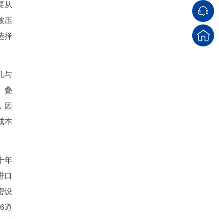
要从
被压
选择
孔与
。叠
，因
成本
十年
进口
密设
6道