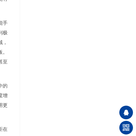
能手
到极
域，
板。
甚至
中的
度增
用更
距在