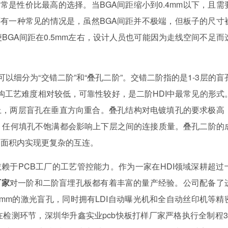
I通常是性价比最高的选择。当BGA间距缩小到0.4mm以下，且需
还有一种常见的情况是，虽然BGA间距并不极端，但板子的尺寸
BGA间距在0.5mm左右，设计人员也可能因为走线空间不足而
可以细分为“交错二阶”和“叠孔二阶”。交错二阶指的是1-3层的盲
结构工艺难度相对较低，可靠性较好，是二阶HDI中最常见的形式
孔之上，两层盲孔在垂直方向重合。叠孔结构对电镀填孔的要求极高
，任何填孔不饱满都会影响上下层之间的连接质量。叠孔二阶的
的面积内实现更复杂的互连。
依赖于PCB工厂的工艺管控能力。作为一家在HDI领域深耕超过
厂家
对一阶和二阶盲埋孔板都有着丰富的量产经验。公司配备了
5mm的激光盲孔，同时拥有LDI自动曝光机和全自动丝印机等精
检测环节，深圳华升鑫实业pcb快板打样厂家严格执行全制程3