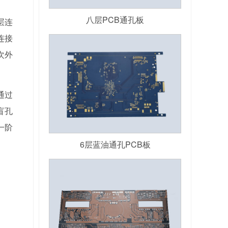
八层PCB通孔板
层连
连接
次外
通过
盲孔
一阶
6层蓝油通孔PCB板