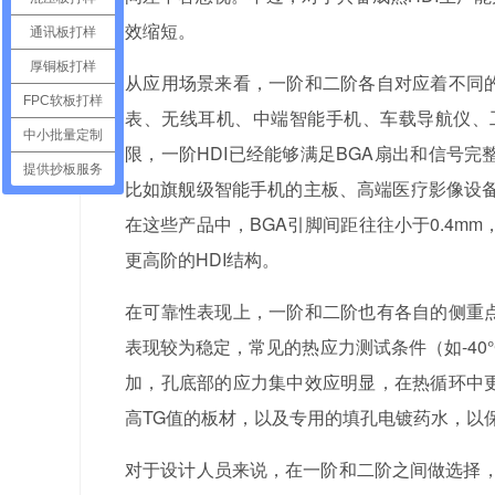
效缩短。
通讯板打样
厚铜板打样
从应用场景来看，一阶和二阶各自对应着不同的
FPC软板打样
表、无线耳机、中端智能手机、车载导航仪、
中小批量定制
限，一阶HDI已经能够满足BGA扇出和信号
提供抄板服务
比如旗舰级智能手机的主板、高端医疗影像设
在这些产品中，BGA引脚间距往往小于0.4
更高阶的HDI结构。
在可靠性表现上，一阶和二阶也有各自的侧重点
表现较为稳定，常见的热应力测试条件（如-40°C
加，孔底部的应力集中效应明显，在热循环中更
高TG值的板材，以及专用的填孔电镀药水，以
对于设计人员来说，在一阶和二阶之间做选择，