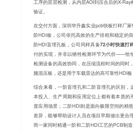
工序的层层检测，从内层AOI到压合后的X-R
验证。
在交付方面，深圳华升鑫实业pcb快板打样厂
阶HDI板，公司依托高效的生产排程和稳定的
阶HDI盲埋孔板，公司同样具备
72小时快速打
付的实现，并非以牺牲检测环节为代价——恰恰
检测设备的高效协同，在压缩流程时间的同时
频混压板，还是用于车载雷达的高可靠性HDI
综合来看，一阶盲埋孔和二阶盲埋孔的区别，远
本投入、生产周期和应用定位上都有着本质的不
度应用场景；二阶HDI则是面向极限空间的精
差异，能够帮助设计人员在项目早期做出更合
而一家同时精通一阶和二阶HDI工艺的PCB