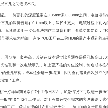
两层盲孔之间连接不良。
。一阶盲孔的深度通常在0.05mm到0.08mm之间，电镀液能
盲孔的深度普遍在0.1mm以上，深径比更大，电镀过程中孔内
陷。尤其是采用一次钻孔法制作二阶盲孔时，孔壁更加陡直，电
节要求极为精细。许多PCB工厂在二阶HDI的量产中遇到的主
少、周期短、良率高，其制造成本通常比普通多层通孔板高出30
次激光钻孔和一次电镀填孔，加上更严格的对位控制，制造成本往
DI中的叠孔结构，成本还会进一步增加，因为叠孔需要两次独立的
外增加了工序。
的标准打样周期通常在7个工作日左右，加急情况下可以进一步压
期一般在10至12个工作日。对于有快速交付需求的客户来说，这
能力的工厂，通过合理的排产和过程优化，二阶HDI的交付周期也