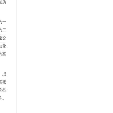
品质
的一
的二
速交
动化
的高
、成
高密
这些
足。