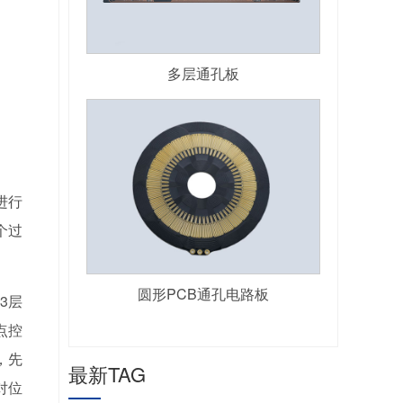
多层通孔板
进行
个过
圆形PCB通孔电路板
3层
点控
，先
最新TAG
对位