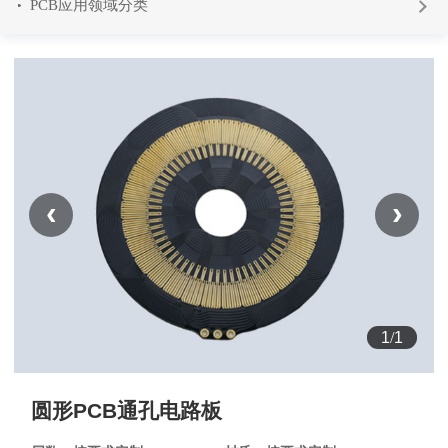
PCB应用领域分类
‹
›
1
/
1
圆形PCB通孔电路板