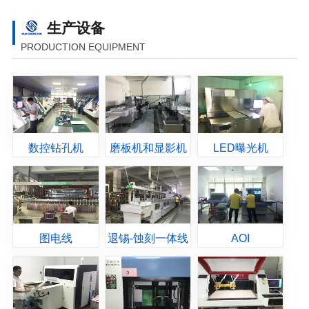
生产设备
PRODUCTION EQUIPMENT
数控钻孔机
磨板机和显影机
LED曝光机
图电线
退锡-蚀刻一体线
AOI