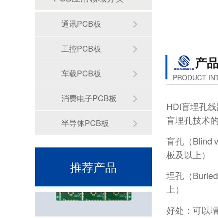
通讯PCB板
工控PCB板
产
车载PCB板
PRODUCT IN
消费电子PCB板
六层一阶PCB光电鼠标电路板
HDI盲埋孔线
盲埋孔技术的
半导体PCB板
盲孔（Bli
板及以上）
推荐产品
埋孔（Bur
上）
好处：可以
半孔模块PCB电路板