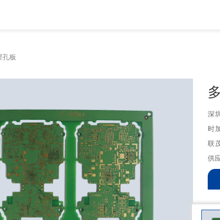
埋孔板
深
时
联
供