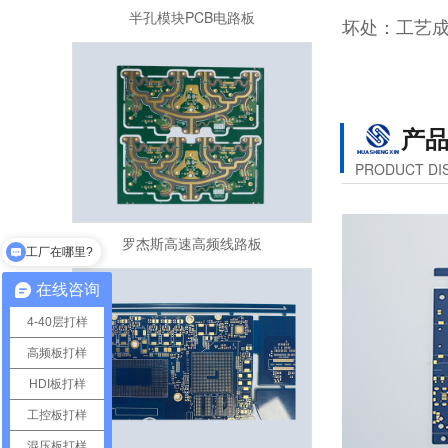
坏处：工艺
产
PRODUCT DI
罗杰斯高速高频线路板
工厂在哪里?
在线咨询
4-40层打样
高频板打样
HDI板打样
工控板打样
八层二阶HDI笔记本电脑线路板
混压板打样