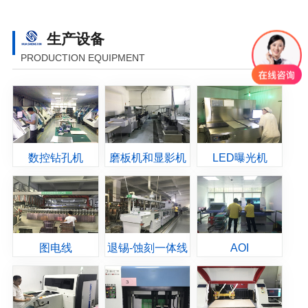
生产设备
PRODUCTION EQUIPMENT
数控钻孔机
磨板机和显影机
LED曝光机
图电线
退锡-蚀刻一体线
AOI