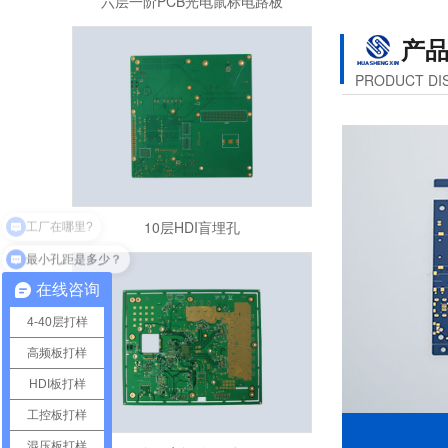
产
PRODUCT DI
10层HDI盲埋孔
最小孔距是多少？
在线咨询
4-40层打样
高频板打样
HDI板打样
工控板打样
多层盲埋孔pcb板
混压板打样