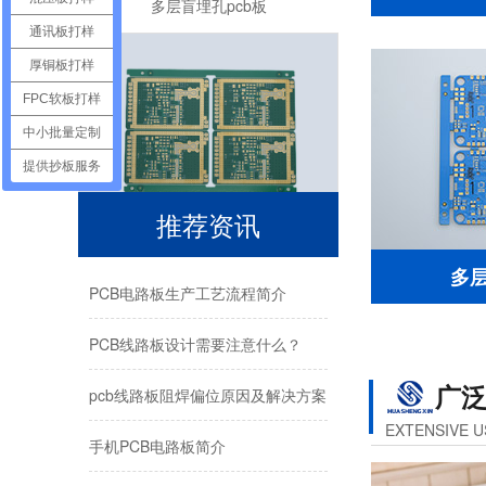
通讯板打样
厚铜板打样
FPC软板打样
中小批量定制
提供抄板服务
罗杰斯高频PCB板
推荐资讯
多
PCB电路板生产工艺流程简介
PCB线路板设计需要注意什么？
广
pcb线路板阻焊偏位原因及解决方案
EXTENSIVE U
手机PCB电路板简介
六层一阶PCB光电鼠标电路板