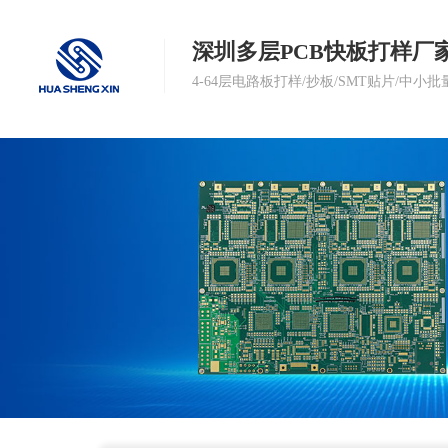
深圳多层PCB快板打样厂
4-64层电路板打样/抄板/SMT贴片/中小批