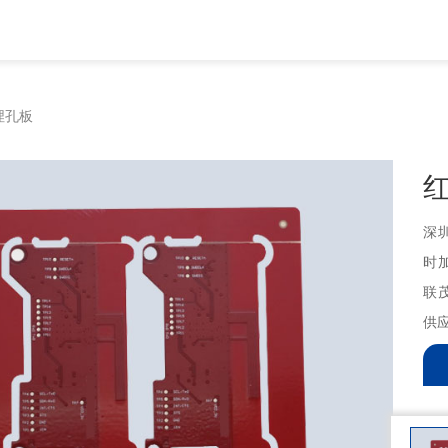
埋孔板
深
时
联
供