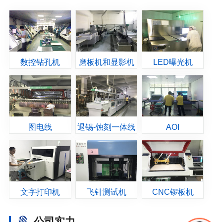
数控钻孔机
磨板机和显影机
LED曝光机
图电线
退锡-蚀刻一体线
AOI
文字打印机
飞针测试机
CNC锣板机
公司实力