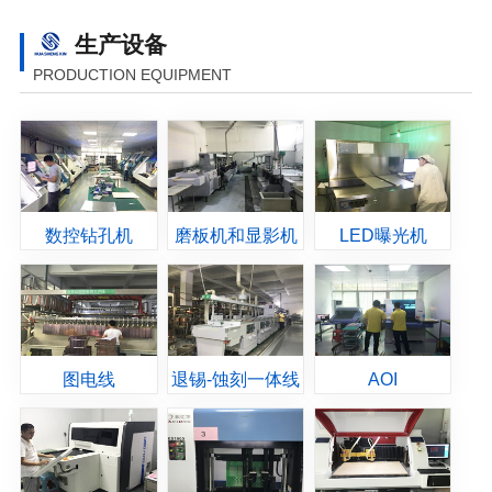
生产设备
PRODUCTION EQUIPMENT
数控钻孔机
磨板机和显影机
LED曝光机
图电线
退锡-蚀刻一体线
AOI